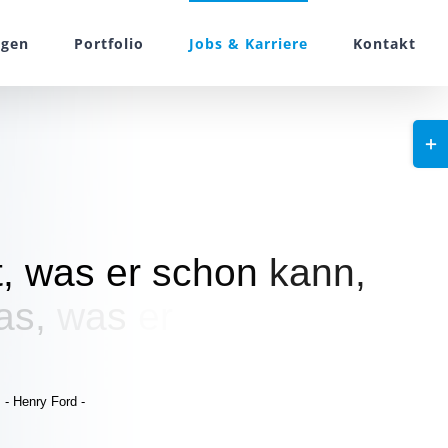
ngen
Portfolio
Jobs & Karriere
Kontakt
Togg
Slidi
Bar
Area
t,
was
er
schon
kann,
as,
was
er
schon
ist."
- Henry Ford -